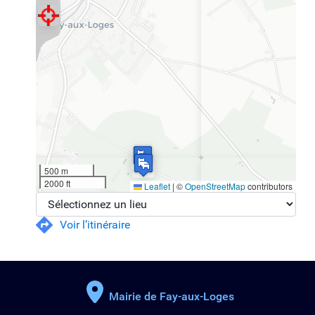
500 m
2000 ft
Leaflet
|
©
OpenStreetMap
contributors
Voir l’itinéraire
Mairie de Fay-aux-Loges