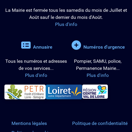
La Mairie est fermée tous les samedis du mois de Juillet et
Août sauf le dernier du mois d'Août.
Plus d'info
Annuaire
Numéros d'urgence
Tous les numéros et adresses
Pompier, SAMU, police,
de vos services...
Permanence Mairie...
Plus d'info
Plus d'info
PETR Forêt d'Orléans-Loire-Sologne
Conseil départemental d
Région Cent
Mentions légales
Politique de confidentialité