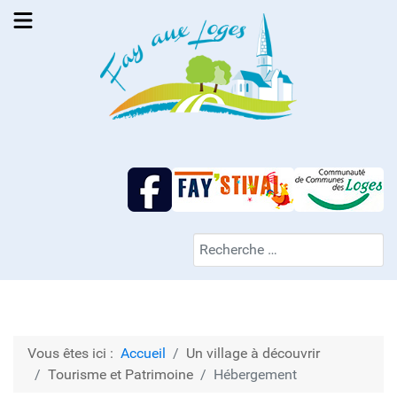
Facebook Mairie de Fay-aux-Loges
Fay'stival
C
Valider
Vous êtes ici :
Accueil
Un village à découvrir
Tourisme et Patrimoine
Hébergement